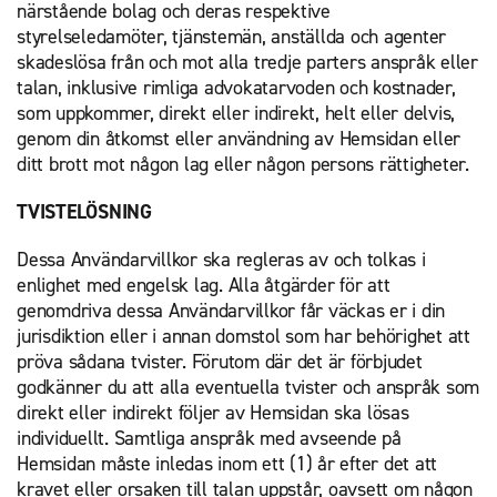
närstående bolag och deras respektive
styrelseledamöter, tjänstemän, anställda och agenter
skadeslösa från och mot alla tredje parters anspråk eller
talan, inklusive rimliga advokatarvoden och kostnader,
som uppkommer, direkt eller indirekt, helt eller delvis,
genom din åtkomst eller användning av Hemsidan eller
ditt brott mot någon lag eller någon persons rättigheter.
TVISTELÖSNING
Dessa Användarvillkor ska regleras av och tolkas i
enlighet med engelsk lag. Alla åtgärder för att
genomdriva dessa Användarvillkor får väckas er i din
jurisdiktion eller i annan domstol som har behörighet att
pröva sådana tvister. Förutom där det är förbjudet
godkänner du att alla eventuella tvister och anspråk som
direkt eller indirekt följer av Hemsidan ska lösas
individuellt. Samtliga anspråk med avseende på
Hemsidan måste inledas inom ett (1) år efter det att
kravet eller orsaken till talan uppstår, oavsett om någon