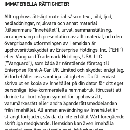
IMMATERIELLA RÄTTIGHETER
Allt upphovsrättsligt material såsom text, bild, ljud,
nedladdningar, mjukvara och annat material
(tillsammans "Innehållet"), urval, sammanställning,
arrangemang och presentation av allt material, och den
övergripande utformningen av Hemsidan är
upphovsrättsskyddat av Enterprise Holdings, Inc. (”EHI”)
eller Vanguard Trademark Holdings, USA, LLC
(”Vanguard”), som båda är närstående företag till
Enterprise Rent-A-Car UK Limited och skyddat enligt lag.
Vi förbehåller oss samtliga rättigheter. Du får endast
skriva ut en kopia av Innehållet på din dator för ditt eget
personliga, icke-kommersiella hemmabruk, förutsatt att
du inte tar bort någon symbol för upphovsrätt,
varumärkesrätt eller andra äganderättsmeddelanden
från Innehållet. All annan användning av Innehållet är
strängt förbjuden, såvida du inte erhållit Vårt föregående
skriftliga medgivande. Hemsidan kan även innehålla