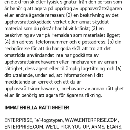
en elektronisk eller fysisk signatur från den person som
är behörig att agera på uppdrag av upphovsrättsägaren
eller andra ägandeintressen; (2) en beskrivning av det
upphovsrättsskyddade verket eller annat skyddat
material som du påstår har blivit kränkt; (3) en
beskrivning av var på Hemsidan som materialet ligger;
(4) din adress, telefonnummer och e-postadress; (5) din
redogörelse för att du har goda skäl att tro att det
omstridda användandet inte har godkänts av
upphovsrättsinnehavaren eller innehavaren av annan
rättighet, dess agent eller tillämplig lagstiftning; och (6)
ditt uttalande, under ed, att informationen i ditt
meddelande är korrekt och att du är
upphovsrättsinnehavaren, innehavare av annan rättighet
eller är behörig att agera för ägarens räkning.
IMMATERIELLA RÄTTIGHETER
ENTERPRISE, "e"-logotypen, WWW.ENTERPRISE.COM,
ENTERPRISE.COM, WE’LL PICK YOU UP, ARMS, ECARS,