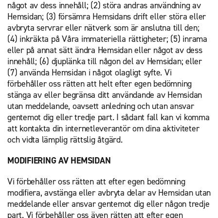
något av dess innehåll; (2) störa andras användning av
Hemsidan; (3) försämra Hemsidans drift eller störa eller
avbryta servrar eller nätverk som är anslutna till den;
(4) inkräkta på Våra immateriella rättigheter; (5) inrama
eller på annat sätt ändra Hemsidan eller något av dess
innehåll; (6) djuplänka till någon del av Hemsidan; eller
(7) använda Hemsidan i något olagligt syfte. Vi
förbehåller oss rätten att helt efter egen bedömning
stänga av eller begränsa ditt användande av Hemsidan
utan meddelande, oavsett anledning och utan ansvar
gentemot dig eller tredje part. I sådant fall kan vi komma
att kontakta din internetleverantör om dina aktiviteter
och vidta lämplig rättslig åtgärd.
MODIFIERING AV HEMSIDAN
Vi förbehåller oss rätten att efter egen bedömning
modifiera, avstänga eller avbryta delar av Hemsidan utan
meddelande eller ansvar gentemot dig eller någon tredje
part. Vi förbehåller oss även rätten att efter egen