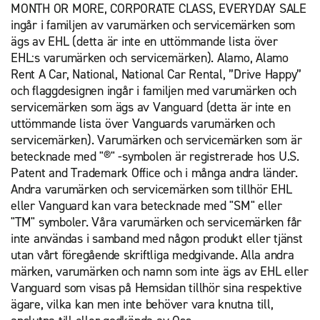
MONTH OR MORE, CORPORATE CLASS, EVERYDAY SALE
ingår i familjen av varumärken och servicemärken som
ägs av EHL (detta är inte en uttömmande lista över
EHL:s varumärken och servicemärken). Alamo, Alamo
Rent A Car, National, National Car Rental, ”Drive Happy”
och flaggdesignen ingår i familjen med varumärken och
servicemärken som ägs av Vanguard (detta är inte en
uttömmande lista över Vanguards varumärken och
servicemärken). Varumärken och servicemärken som är
betecknade med "®" -symbolen är registrerade hos U.S.
Patent and Trademark Office och i många andra länder.
Andra varumärken och servicemärken som tillhör EHL
eller Vanguard kan vara betecknade med "SM" eller
"TM" symboler. Våra varumärken och servicemärken får
inte användas i samband med någon produkt eller tjänst
utan vårt föregående skriftliga medgivande. Alla andra
märken, varumärken och namn som inte ägs av EHL eller
Vanguard som visas på Hemsidan tillhör sina respektive
ägare, vilka kan men inte behöver vara knutna till,