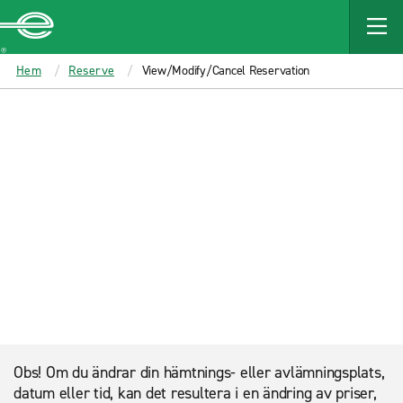
MAIN
CONTENT
Enterprise
Hem
Reserve
View/Modify/Cancel Reservation
Obs! Om du ändrar din hämtnings- eller avlämningsplats,
datum eller tid, kan det resultera i en ändring av priser,