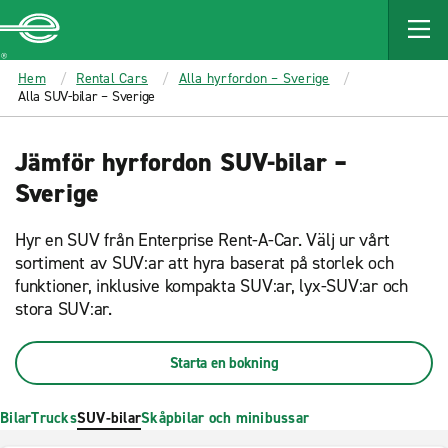
MAIN
CONTENT
Enterprise
Hem
Rental Cars
Alla hyrfordon – Sverige
Alla SUV-bilar – Sverige
Jämför hyrfordon SUV-bilar –
Sverige
Hyr en SUV från Enterprise Rent-A-Car. Välj ur vårt
sortiment av SUV:ar att hyra baserat på storlek och
funktioner, inklusive kompakta SUV:ar, lyx-SUV:ar och
stora SUV:ar.
Starta en bokning
Bilar
Trucks
SUV-bilar
Skåpbilar och minibussar