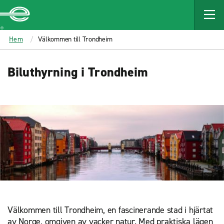
MAIN
CONTENT
Enterprise
Hem
Välkommen till Trondheim
Biluthyrning i Trondheim
Välkommen till Trondheim, en fascinerande stad i hjärtat
av Norge, omgiven av vacker natur. Med praktiska lägen