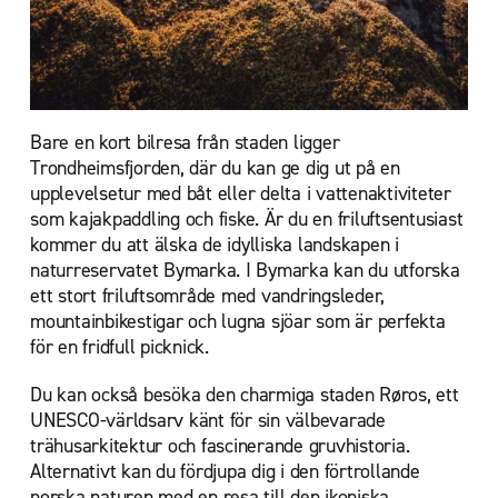
Bare en kort bilresa från staden ligger
Trondheimsfjorden, där du kan ge dig ut på en
upplevelsetur med båt eller delta i vattenaktiviteter
som kajakpaddling och fiske. Är du en friluftsentusiast
kommer du att älska de idylliska landskapen i
naturreservatet Bymarka. I Bymarka kan du utforska
ett stort friluftsområde med vandringsleder,
mountainbikestigar och lugna sjöar som är perfekta
för en fridfull picknick.
Du kan också besöka den charmiga staden Røros, ett
UNESCO-världsarv känt för sin välbevarade
trähusarkitektur och fascinerande gruvhistoria.
Alternativt kan du fördjupa dig i den förtrollande
norska naturen med en resa till den ikoniska