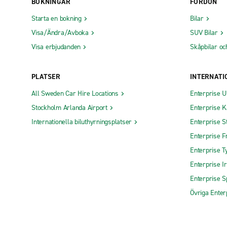
BOKNINGAR
FORDON
Starta en bokning
Bilar
Visa/Ändra/Avboka
SUV Bilar
Visa erbjudanden
Skåpbilar oc
PLATSER
INTERNATI
All Sweden Car Hire Locations
Enterprise 
Stockholm Arlanda Airport
Enterprise 
Internationella biluthyrningsplatser
Enterprise S
Enterprise F
Enterprise T
Enterprise I
Enterprise S
Övriga Enter