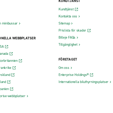
KUNDTJÄNST
Kundtjänst
Kontakta oss
h minibussar
Sitemap
Prislista för skador
Billeje FAQs
ONELLA WEBBPLATSER
Tillgänglighet
USA
Kanada
FÖRETAGET
torbritannien
rankrike
Om oss
yskland
Enterprise Holdings®
rland
Internationella biluthyrningsplatser
panien
prise-webbplatser