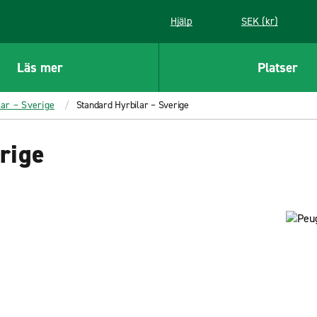
Hjälp
SEK (kr)
Läs mer
Platser
lar – Sverige
Standard Hyrbilar – Sverige
rige