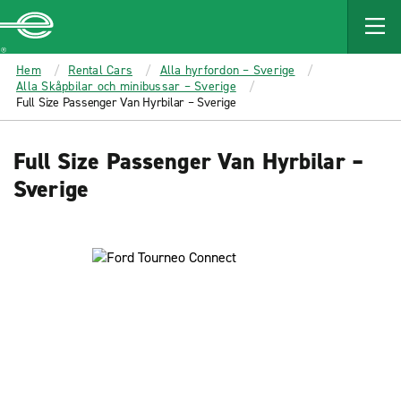
MAIN
CONTENT
Enterprise
Hem
Rental Cars
Alla hyrfordon – Sverige
Alla Skåpbilar och minibussar – Sverige
Full Size Passenger Van Hyrbilar – Sverige
Full Size Passenger Van Hyrbilar –
Sverige